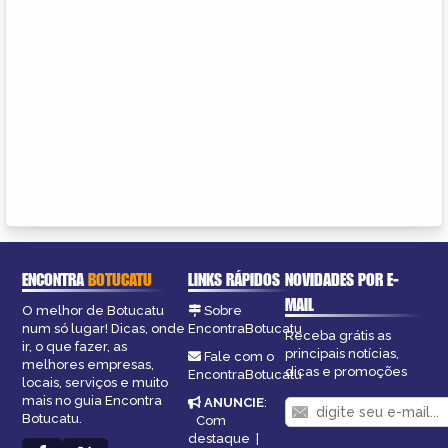
ENCONTRA
BOTUCATU
LINKS RÁPIDOS
NOVIDADES POR E-
MAIL
O melhor de Botucatu
Sobre
num só lugar! Dicas, onde
EncontraBotucatu
Receba grátis as
ir, o que fazer, as
principais notícias,
Fale com o
melhores empresas,
dicas e promoções
EncontraBotucatu
locais, serviços e muito
mais no guia Encontra
ANUNCIE
:
Botucatu.
Com
destaque
|