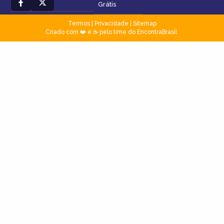
Grátis
Termos
|
Privacidade
|
Sitemap
Criado com ❤️ e ☕ pelo time do EncontraBrasil