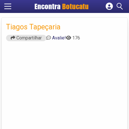
Encontra
Botucatu
Cadastrar empresa
Fazer login
Tiagos Tapeçaria
Criar conta
Compartilhar
Avalie!
176