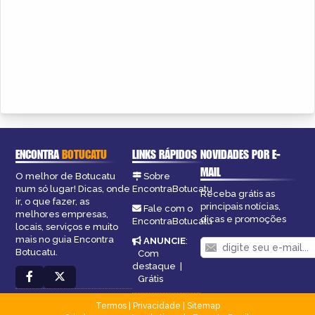
ENCONTRA
BOTUCATU
LINKS RÁPIDOS
NOVIDADES POR E-
MAIL
O melhor de Botucatu
Sobre
num só lugar! Dicas, onde
EncontraBotucatu
Receba grátis as
ir, o que fazer, as
principais notícias,
Fale com o
melhores empresas,
dicas e promoções
EncontraBotucatu
locais, serviços e muito
mais no guia Encontra
ANUNCIE
:
Botucatu.
Com
destaque
|
Grátis
Termos
|
Privacidade
|
Sitemap