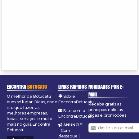
ENCONTRA
BOTUCATU
LINKS RÁPIDOS
NOVIDADES POR E-
MAIL
O melhor de Botucatu
Sobre
num só lugar! Dicas, onde
EncontraBotucatu
Receba grátis as
ir, o que fazer, as
principais notícias,
Fale com o
melhores empresas,
dicas e promoções
EncontraBotucatu
locais, serviços e muito
mais no guia Encontra
ANUNCIE
:
Botucatu.
Com
destaque
|