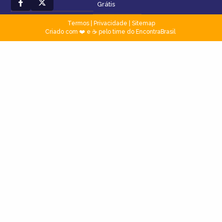
Grátis
Termos
|
Privacidade
|
Sitemap
Criado com ❤️ e ☕ pelo time do EncontraBrasil