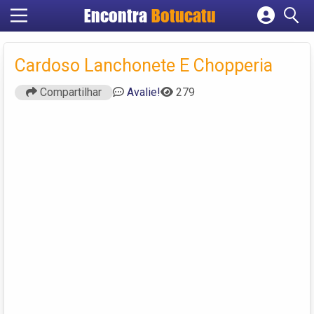
Encontra
Botucatu
Cadastrar empresa
Fazer login
Cardoso Lanchonete E Chopperia
Criar conta
Compartilhar
Avalie!
279