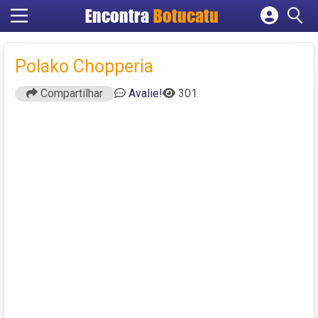
Encontra
Botucatu
Cadastrar empresa
Fazer login
Polako Chopperia
Criar conta
Compartilhar
Avalie!
301