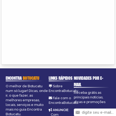
ENCONTRA
BOTUCATU
LINKS RÁPIDOS
NOVIDADES POR E-
MAIL
O melhor de Botucatu
Sobre
num só lugar! Dicas, onde
EncontraBotucatu
Receba grátis as
ir, o que fazer, as
principais notícias,
Fale com o
melhores empresas,
dicas e promoções
EncontraBotucatu
locais, serviços e muito
mais no guia Encontra
ANUNCIE
:
Botucatu.
Com