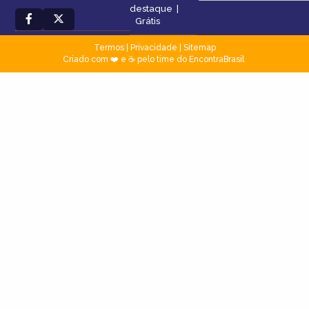
destaque
|
Grátis
Termos
|
Privacidade
|
Sitemap
Criado com ❤️ e ☕ pelo time do EncontraBrasil