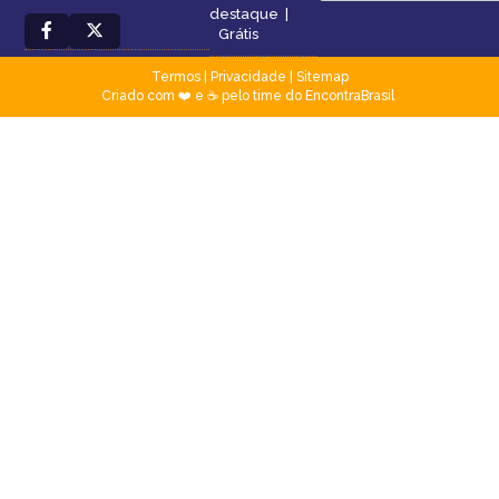
destaque
|
Grátis
Termos
|
Privacidade
|
Sitemap
Criado com ❤️ e ☕ pelo time do EncontraBrasil