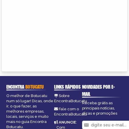
ENCONTRA
BOTUCATU
LINKS RÁPIDOS
NOVIDADES POR E-
MAIL
O melhor de Botucatu
Sobre
num só lugar! Dicas, onde
EncontraBotucatu
Receba grátis as
ir, o que fazer, as
principais notícias,
Fale com o
melhores empresas,
dicas e promoções
EncontraBotucatu
locais, serviços e muito
mais no guia Encontra
ANUNCIE
:
Botucatu.
Com