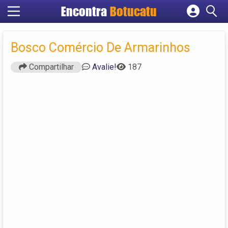
Encontra
Botucatu
Cadastrar empresa
Fazer login
Bosco Comércio De Armarinhos
Criar conta
Compartilhar
Avalie!
187