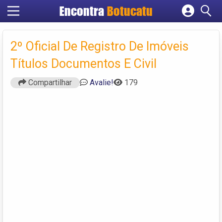
Encontra
Botucatu
Cadastrar empresa
Fazer login
2º Oficial De Registro De Imóveis
Criar conta
Títulos Documentos E Civil
Compartilhar
Avalie!
179