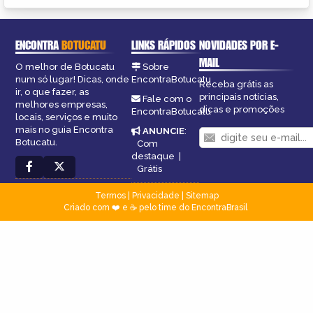
ENCONTRA
BOTUCATU
LINKS RÁPIDOS
NOVIDADES POR E-
MAIL
O melhor de Botucatu
Sobre
num só lugar! Dicas, onde
EncontraBotucatu
Receba grátis as
ir, o que fazer, as
principais notícias,
Fale com o
melhores empresas,
dicas e promoções
EncontraBotucatu
locais, serviços e muito
mais no guia Encontra
ANUNCIE
:
Botucatu.
Com
destaque
|
Grátis
Termos
|
Privacidade
|
Sitemap
Criado com ❤️ e ☕ pelo time do EncontraBrasil