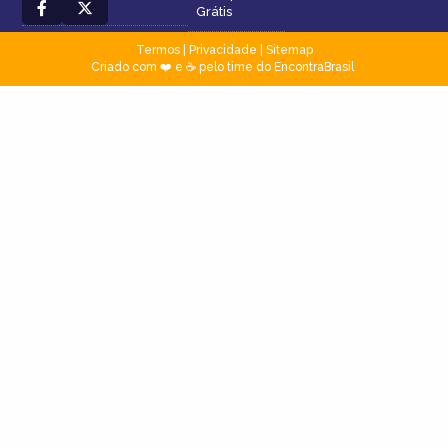
Grátis
Termos
|
Privacidade
|
Sitemap
Criado com ❤️ e ☕ pelo time do EncontraBrasil