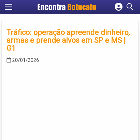
Encontra
Botucatu
Cadastrar empresa
Fazer login
Tráfico: operação apreende dinheiro,
Criar conta
armas e prende alvos em SP e MS |
G1
20/01/2026