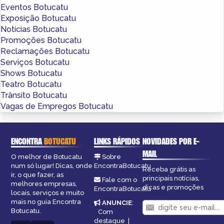
Eventos Botucatu
Exposição Botucatu
Notícias Botucatu
Promoções Botucatu
Reclamações Botucatu
Serviços Botucatu
Shows Botucatu
Teatro Botucatu
Trânsito Botucatu
Vagas de Empregos Botucatu
ENCONTRA
BOTUCATU
LINKS RÁPIDOS
NOVIDADES POR E-
MAIL
O melhor de Botucatu
Sobre
num só lugar! Dicas, onde
EncontraBotucatu
Receba grátis as
ir, o que fazer, as
principais notícias,
Fale com o
melhores empresas,
dicas e promoções
EncontraBotucatu
locais, serviços e muito
mais no guia Encontra
ANUNCIE
:
Botucatu.
Com
destaque
|