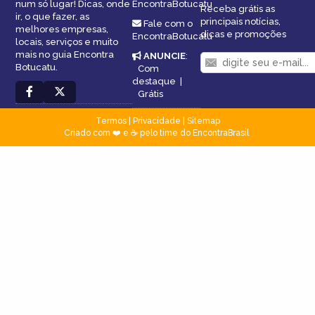
num só lugar! Dicas, onde
EncontraBotucatu
Receba grátis as
ir, o que fazer, as
principais notícias,
Fale com o
melhores empresas,
dicas e promoções
EncontraBotucatu
locais, serviços e muito
mais no guia Encontra
ANUNCIE
:
Botucatu.
Com
destaque
|
Grátis
Termos
|
Privacidade
|
Sitemap
Criado com ❤️ e ☕ pelo time do EncontraBrasil