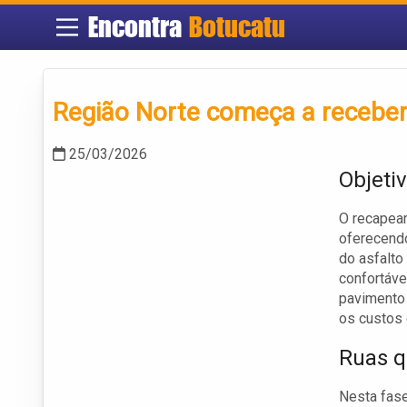
Encontra
Botucatu
Região Norte começa a receber
25/03/2026
Objeti
O recapeam
oferecendo
do asfalto
confortáve
pavimento 
os custos
Ruas q
Nesta fase