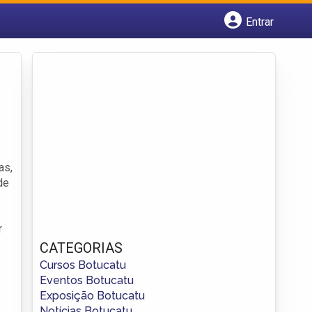
Entrar
Cadastrar empresa
Fazer login
Criar conta
as,
de
r
CATEGORIAS
Cursos Botucatu
Eventos Botucatu
Exposição Botucatu
Notícias Botucatu