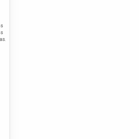
és
es
as.