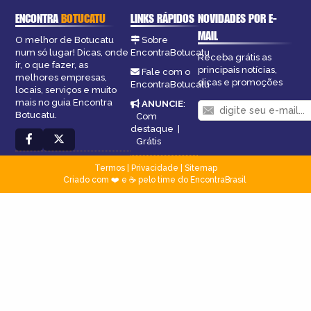
ENCONTRA
BOTUCATU
LINKS RÁPIDOS
NOVIDADES POR E-
MAIL
O melhor de Botucatu
Sobre
num só lugar! Dicas, onde
EncontraBotucatu
Receba grátis as
ir, o que fazer, as
principais notícias,
Fale com o
melhores empresas,
dicas e promoções
EncontraBotucatu
locais, serviços e muito
mais no guia Encontra
ANUNCIE
:
Botucatu.
Com
destaque
|
Grátis
Termos
|
Privacidade
|
Sitemap
Criado com ❤️ e ☕ pelo time do EncontraBrasil