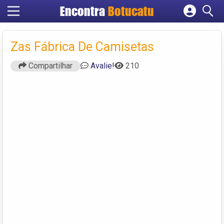
Encontra
Botucatu
Cadastrar empresa
Fazer login
Zas Fábrica De Camisetas
Criar conta
Compartilhar
Avalie!
210