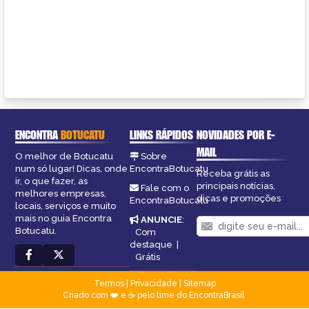
ENCONTRA
BOTUCATU
LINKS RÁPIDOS
NOVIDADES POR E-
MAIL
O melhor de Botucatu
Sobre
num só lugar! Dicas, onde
EncontraBotucatu
Receba grátis as
ir, o que fazer, as
principais notícias,
Fale com o
melhores empresas,
dicas e promoções
EncontraBotucatu
locais, serviços e muito
mais no guia Encontra
ANUNCIE
:
Botucatu.
Com
destaque
|
Grátis
Termos
|
Privacidade
|
Sitemap
Criado com ❤️ e ☕ pelo time do EncontraBrasil