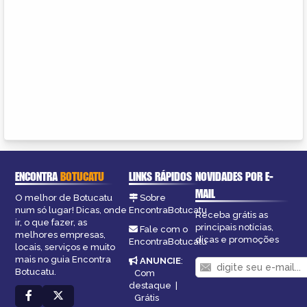
ENCONTRA
BOTUCATU
LINKS RÁPIDOS
NOVIDADES POR E-
MAIL
O melhor de Botucatu
Sobre
num só lugar! Dicas, onde
EncontraBotucatu
Receba grátis as
ir, o que fazer, as
principais notícias,
Fale com o
melhores empresas,
dicas e promoções
EncontraBotucatu
locais, serviços e muito
mais no guia Encontra
ANUNCIE
:
Botucatu.
Com
destaque
|
Grátis