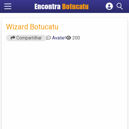
Encontra
Botucatu
Cadastrar empresa
Fazer login
Wizard Botucatu
Criar conta
Compartilhar
Avalie!
200