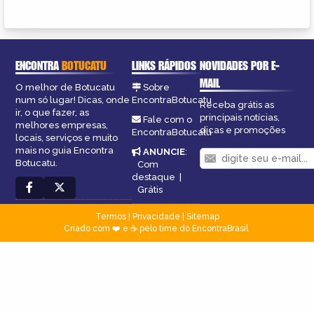
ENCONTRA
BOTUCATU
LINKS RÁPIDOS
NOVIDADES POR E-
MAIL
O melhor de Botucatu
Sobre
num só lugar! Dicas, onde
EncontraBotucatu
Receba grátis as
ir, o que fazer, as
principais notícias,
Fale com o
melhores empresas,
dicas e promoções
EncontraBotucatu
locais, serviços e muito
mais no guia Encontra
ANUNCIE
:
Botucatu.
Com
destaque
|
Grátis
Termos
|
Privacidade
|
Sitemap
Criado com ❤️ e ☕ pelo time do EncontraBrasil