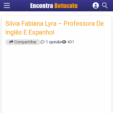
Encontra
Botucatu
Cadastrar empresa
Fazer login
Silvia Fabiana Lyra – Professora De
Criar conta
Inglês E Espanhol
Compartilhar
1 opinião
401