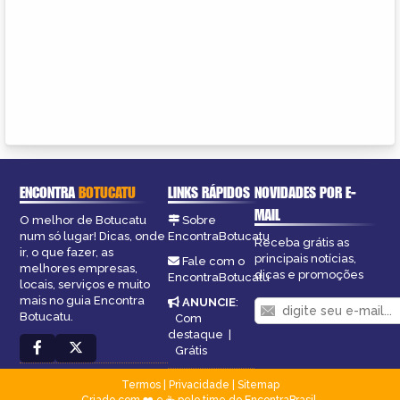
ENCONTRA
BOTUCATU
LINKS RÁPIDOS
NOVIDADES POR E-
MAIL
O melhor de Botucatu
Sobre
num só lugar! Dicas, onde
EncontraBotucatu
Receba grátis as
ir, o que fazer, as
principais notícias,
Fale com o
melhores empresas,
dicas e promoções
EncontraBotucatu
locais, serviços e muito
mais no guia Encontra
ANUNCIE
:
Botucatu.
Com
destaque
|
Grátis
Termos
|
Privacidade
|
Sitemap
Criado com ❤️ e ☕ pelo time do EncontraBrasil