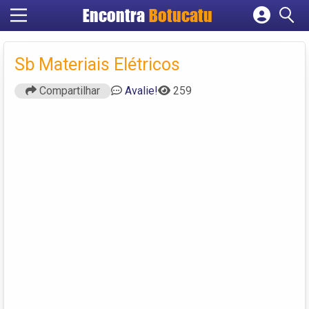
Encontra
Botucatu
Cadastrar empresa
Fazer login
Sb Materiais Elétricos
Criar conta
Compartilhar
Avalie!
259