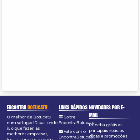
ENCONTRA
BOTUCATU
LINKS RÁPIDOS
NOVIDADES POR E-
MAIL
O melhor de Botucatu
Sobre
num só lugar! Dicas, onde
EncontraBotucatu
Receba grátis as
ir, o que fazer, as
principais notícias,
Fale com o
melhores empresas,
dicas e promoções
EncontraBotucatu
locais, serviços e muito