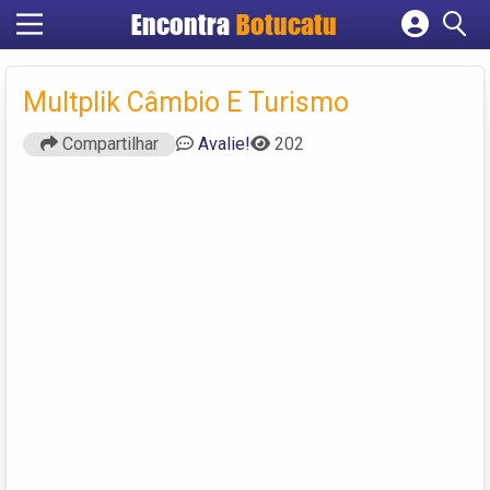
Encontra
Botucatu
Cadastrar empresa
Fazer login
Multplik Câmbio E Turismo
Criar conta
Compartilhar
Avalie!
202