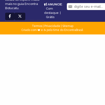
mais no guia Encontra
ANUNCIE
:
Botucatu.
Com
destaque
|
Grátis
Termos
|
Privacidade
|
Sitemap
Criado com ❤️ e ☕ pelo time do EncontraBrasil