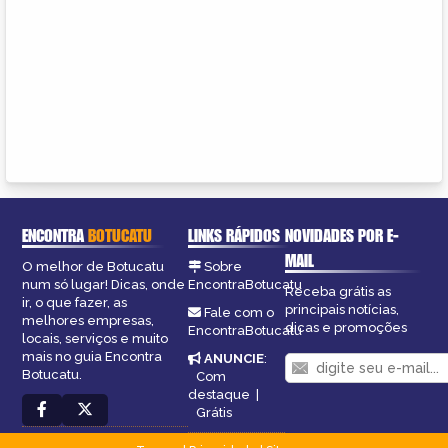
ENCONTRA
BOTUCATU
LINKS RÁPIDOS
NOVIDADES POR E-
MAIL
O melhor de Botucatu
Sobre
num só lugar! Dicas, onde
EncontraBotucatu
Receba grátis as
ir, o que fazer, as
principais notícias,
Fale com o
melhores empresas,
dicas e promoções
EncontraBotucatu
locais, serviços e muito
mais no guia Encontra
ANUNCIE
:
Botucatu.
Com
destaque
|
Grátis