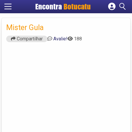
Encontra
Botucatu
Cadastrar empresa
Fazer login
Mister Gula
Criar conta
Compartilhar
Avalie!
188