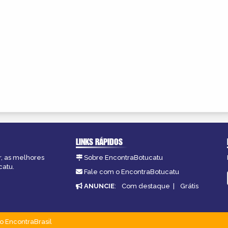
LINKS RÁPIDOS
r, as melhores
Sobre EncontraBotucatu
catu.
Fale com o EncontraBotucatu
ANUNCIE
:
Com destaque
|
Grátis
o EncontraBrasil