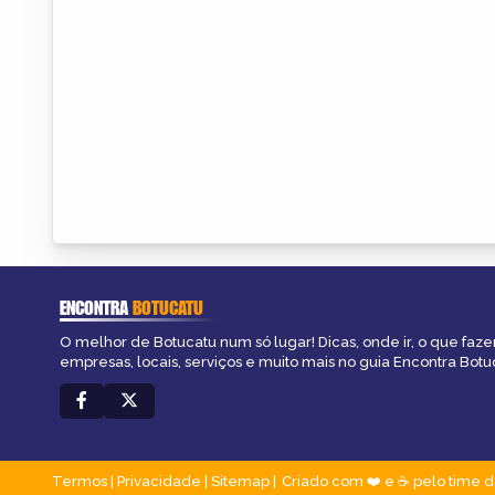
ENCONTRA
BOTUCATU
O melhor de Botucatu num só lugar! Dicas, onde ir, o que faze
empresas, locais, serviços e muito mais no guia Encontra Botu
Termos
|
Privacidade
|
Sitemap
Criado com ❤️ e ☕ pelo time d