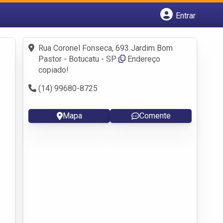
Entrar
Cadastrar empresa
Fazer login
Rua Coronel Fonseca, 693 Jardim Bom
Criar conta
Pastor - Botucatu - SP
Endereço
copiado!
(14) 99680-8725
Mapa
Comente