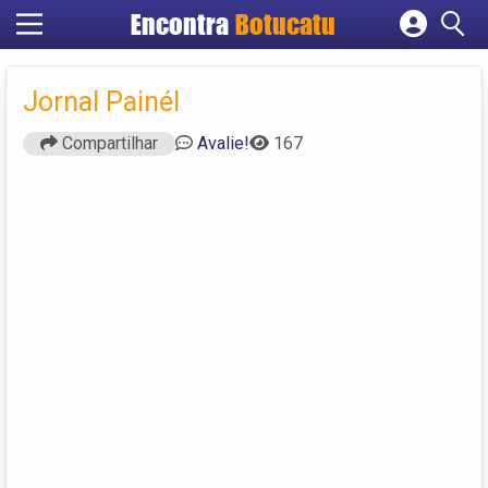
Encontra
Botucatu
Cadastrar empresa
Fazer login
Jornal Painél
Criar conta
Compartilhar
Avalie!
167