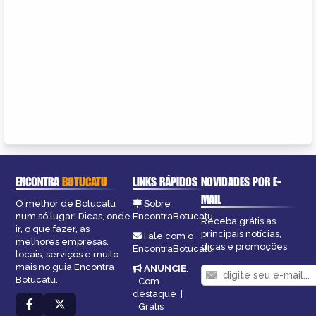
ENCONTRA
BOTUCATU
LINKS RÁPIDOS
NOVIDADES POR E-
MAIL
O melhor de Botucatu
Sobre
num só lugar! Dicas, onde
EncontraBotucatu
Receba grátis as
ir, o que fazer, as
principais notícias,
Fale com o
melhores empresas,
dicas e promoções
EncontraBotucatu
locais, serviços e muito
mais no guia Encontra
ANUNCIE
:
Botucatu.
Com
destaque
|
Grátis