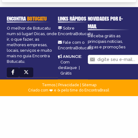
ENCONTRA
BOTUCATU
LINKS RÁPIDOS
NOVIDADES POR E-
MAIL
O melhor de Botucatu
Sobre
num só lugar! Dicas, onde
EncontraBotucatu
Receba grátis as
ir, o que fazer, as
principais notícias,
Fale com o
melhores empresas,
dicas e promoções
EncontraBotucatu
locais, serviços e muito
mais no guia Encontra
ANUNCIE
:
Botucatu.
Com
destaque
|
Grátis
Termos
|
Privacidade
|
Sitemap
Criado com ❤️ e ☕ pelo time do EncontraBrasil