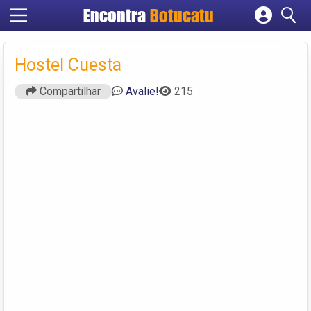
Encontra
Botucatu
Cadastrar empresa
Fazer login
Hostel Cuesta
Criar conta
Compartilhar
Avalie!
215