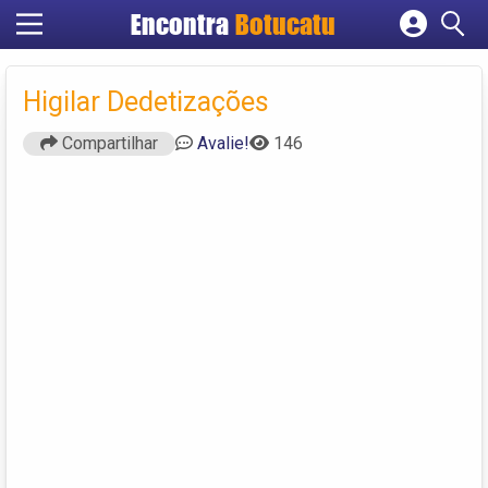
Encontra
Botucatu
Cadastrar empresa
Fazer login
Higilar Dedetizações
Criar conta
Compartilhar
Avalie!
146