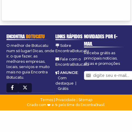
ENCONTRA
BOTUCATU
LINKS RÁPIDOS
NOVIDADES POR E-
MAIL
O melhor de Botucatu
Sobre
num só lugar! Dicas, onde
EncontraBotucatu
Receba grátis as
ir, o que fazer, as
principais notícias,
Fale com o
melhores empresas,
dicas e promoções
EncontraBotucatu
locais, serviços e muito
mais no guia Encontra
ANUNCIE
:
Botucatu.
Com
destaque
|
Grátis
Termos
|
Privacidade
|
Sitemap
Criado com ❤️ e ☕ pelo time do EncontraBrasil