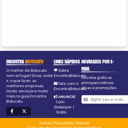
ENCONTRA
BOTUCATU
LINKS RÁPIDOS
NOVIDADES POR E-
MAIL
O melhor de Botucatu
Sobre
num só lugar! Dicas, onde
EncontraBotucatu
Receba grátis as
ir, o que fazer, as
principais notícias,
Fale com o
melhores empresas,
dicas e promoções
EncontraBotucatu
locais, serviços e muito
mais no guia Encontra
ANUNCIE
:
Botucatu.
Com
destaque
|
Grátis
Termos
|
Privacidade
|
Sitemap
Criado com ❤️ e ☕ pelo time do EncontraBrasil