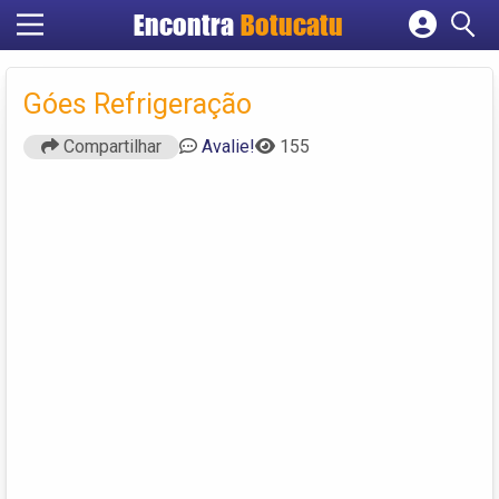
Encontra
Botucatu
Cadastrar empresa
Fazer login
Góes Refrigeração
Criar conta
Compartilhar
Avalie!
155