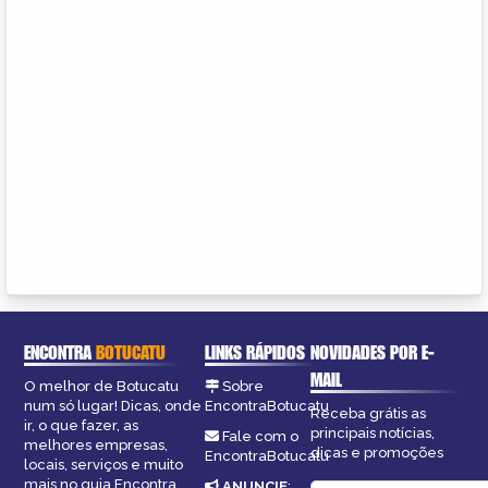
ENCONTRA
BOTUCATU
LINKS RÁPIDOS
NOVIDADES POR E-
MAIL
O melhor de Botucatu
Sobre
num só lugar! Dicas, onde
EncontraBotucatu
Receba grátis as
ir, o que fazer, as
principais notícias,
Fale com o
melhores empresas,
dicas e promoções
EncontraBotucatu
locais, serviços e muito
mais no guia Encontra
ANUNCIE
: