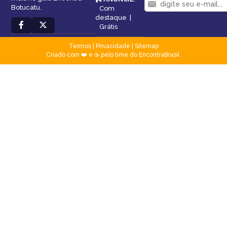
Botucatu.
Com
destaque
|
Grátis
Termos
|
Privacidade
|
Sitemap
Criado com ❤️ e ☕ pelo time do EncontraBrasil