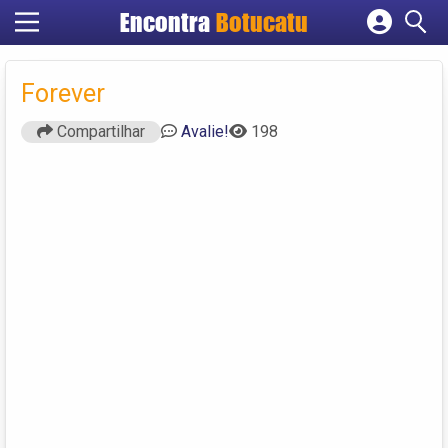
Encontra
Botucatu
Cadastrar empresa
Fazer login
Forever
Criar conta
Compartilhar
Avalie!
198