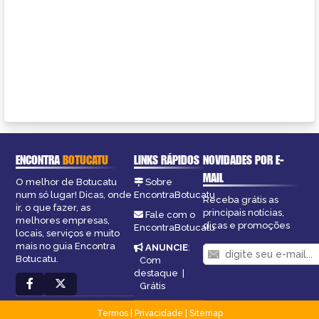
ENCONTRA
BOTUCATU
LINKS RÁPIDOS
NOVIDADES POR E-
MAIL
O melhor de Botucatu
Sobre
num só lugar! Dicas, onde
EncontraBotucatu
Receba grátis as
ir, o que fazer, as
principais notícias,
Fale com o
melhores empresas,
dicas e promoções
EncontraBotucatu
locais, serviços e muito
mais no guia Encontra
ANUNCIE
:
Botucatu.
Com
destaque
|
Grátis
Termos
|
Privacidade
|
Sitemap