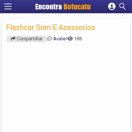
Encontra
Botucatu
Cadastrar empresa
Fazer login
Flashcar Som E Acessorios
Criar conta
Compartilhar
Avalie!
188