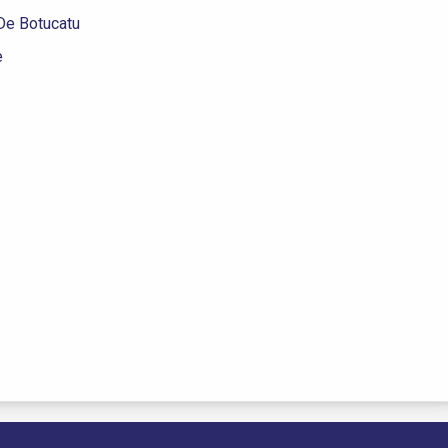
De Botucatu
e