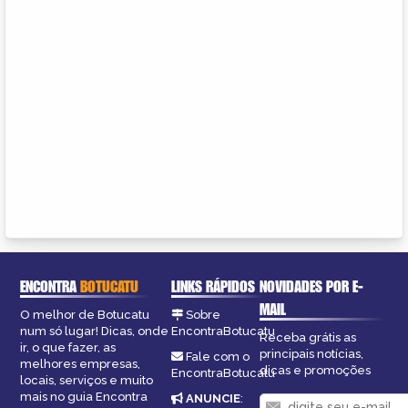
ENCONTRA
BOTUCATU
LINKS RÁPIDOS
NOVIDADES POR E-
MAIL
O melhor de Botucatu
Sobre
num só lugar! Dicas, onde
EncontraBotucatu
Receba grátis as
ir, o que fazer, as
principais notícias,
Fale com o
melhores empresas,
dicas e promoções
EncontraBotucatu
locais, serviços e muito
mais no guia Encontra
ANUNCIE
: