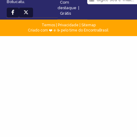
Botucatu.
Com
destaque
|
Grátis
Termos
|
Privacidade
|
Sitemap
Criado com ❤️ e ☕ pelo time do EncontraBrasil