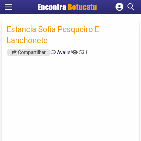
Encontra
Botucatu
Cadastrar empresa
Fazer login
Estancia Sofia Pesqueiro E
Criar conta
Lanchonete
Compartilhar
Avalie!
531