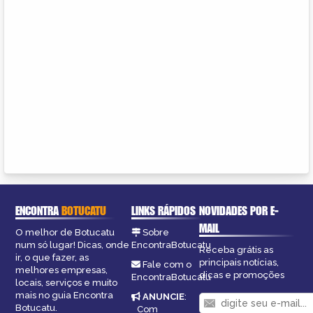
ENCONTRA
BOTUCATU
LINKS RÁPIDOS
NOVIDADES POR E-
MAIL
O melhor de Botucatu
Sobre
num só lugar! Dicas, onde
EncontraBotucatu
Receba grátis as
ir, o que fazer, as
principais notícias,
Fale com o
melhores empresas,
dicas e promoções
EncontraBotucatu
locais, serviços e muito
mais no guia Encontra
ANUNCIE
:
Botucatu.
Com