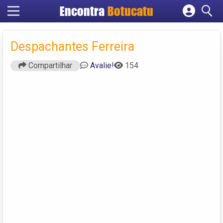
Encontra
Botucatu
Cadastrar empresa
Fazer login
Despachantes Ferreira
Criar conta
Compartilhar
Avalie!
154