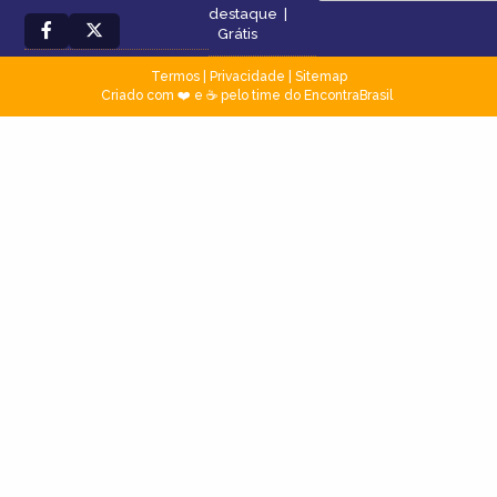
destaque
|
Grátis
Termos
|
Privacidade
|
Sitemap
Criado com ❤️ e ☕ pelo time do EncontraBrasil