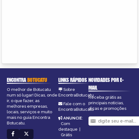
ENCONTRA
BOTUCATU
LINKS RÁPIDOS
NOVIDADES POR E-
MAIL
O melhor de Botucatu
Sobre
num só lugar! Dicas, onde
EncontraBotucatu
Receba grátis as
ir, o que fazer, as
principais notícias,
Fale com o
melhores empresas,
dicas e promoções
EncontraBotucatu
locais, serviços e muito
mais no guia Encontra
ANUNCIE
:
Botucatu.
Com
destaque
|
Grátis