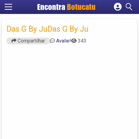
Encontra
Botucatu
Cadastrar empresa
Fazer login
Das G By JuDas G By Ju
Criar conta
Compartilhar
Avalie!
343