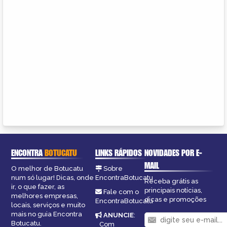
ENCONTRA
BOTUCATU
LINKS RÁPIDOS
NOVIDADES POR E-
MAIL
O melhor de Botucatu
Sobre
num só lugar! Dicas, onde
EncontraBotucatu
Receba grátis as
ir, o que fazer, as
principais notícias,
Fale com o
melhores empresas,
dicas e promoções
EncontraBotucatu
locais, serviços e muito
mais no guia Encontra
ANUNCIE
:
Botucatu.
Com