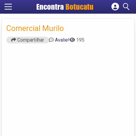
Encontra
Botucatu
Cadastrar empresa
Fazer login
Comercial Murilo
Criar conta
Compartilhar
Avalie!
195