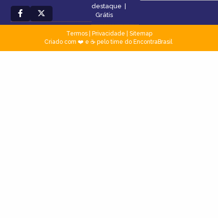
destaque
|
Grátis
Termos
|
Privacidade
|
Sitemap
Criado com ❤️ e ☕ pelo time do EncontraBrasil