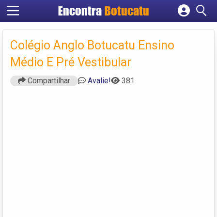
Encontra
Botucatu
Cadastrar empresa
Fazer login
Colégio Anglo Botucatu Ensino
Criar conta
Médio E Pré Vestibular
Compartilhar
Avalie!
381