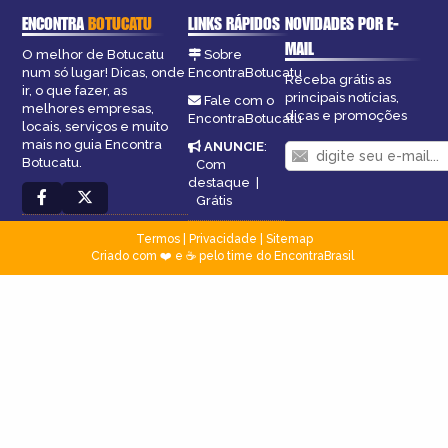
ENCONTRA
BOTUCATU
LINKS RÁPIDOS
NOVIDADES POR E-
MAIL
O melhor de Botucatu
Sobre
num só lugar! Dicas, onde
EncontraBotucatu
Receba grátis as
ir, o que fazer, as
principais notícias,
Fale com o
melhores empresas,
dicas e promoções
EncontraBotucatu
locais, serviços e muito
mais no guia Encontra
ANUNCIE
:
Botucatu.
Com
destaque
|
Grátis
Termos
|
Privacidade
|
Sitemap
Criado com ❤️ e ☕ pelo time do EncontraBrasil