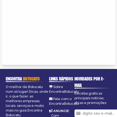
ENCONTRA
BOTUCATU
LINKS RÁPIDOS
NOVIDADES POR E-
MAIL
O melhor de Botucatu
Sobre
num só lugar! Dicas, onde
EncontraBotucatu
Receba grátis as
ir, o que fazer, as
principais notícias,
Fale com o
melhores empresas,
dicas e promoções
EncontraBotucatu
locais, serviços e muito
mais no guia Encontra
ANUNCIE
:
Botucatu.
Com