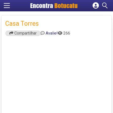
Encontra
Botucatu
Cadastrar empresa
Fazer login
Casa Torres
Criar conta
Compartilhar
Avalie!
266