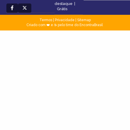
destaque
|
Grátis
Termos
|
Privacidade
|
Sitemap
Criado com ❤️ e ☕ pelo time do EncontraBrasil