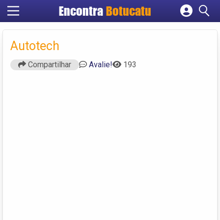
Encontra
Botucatu
Cadastrar empresa
Fazer login
Autotech
Criar conta
Compartilhar
Avalie!
193