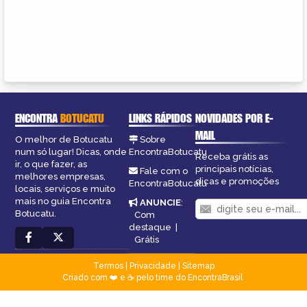
ENCONTRA
BOTUCATU
LINKS RÁPIDOS
NOVIDADES POR E-
MAIL
O melhor de Botucatu
Sobre
num só lugar! Dicas, onde
EncontraBotucatu
Receba grátis as
ir, o que fazer, as
principais notícias,
Fale com o
melhores empresas,
dicas e promoções
EncontraBotucatu
locais, serviços e muito
mais no guia Encontra
ANUNCIE
:
Botucatu.
Com
destaque
|
Grátis
Termos
|
Privacidade
|
Sitemap
Criado com ❤️ e ☕ pelo time do EncontraBrasil