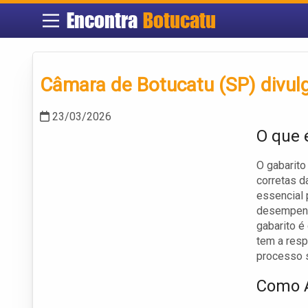
Encontra
Botucatu
Câmara de Botucatu (SP) divul
23/03/2026
O que 
O gabarit
corretas d
essencial 
desempenh
gabarito é
tem a resp
processo s
Como A