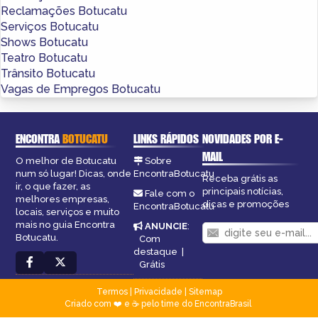
Reclamações Botucatu
Serviços Botucatu
Shows Botucatu
Teatro Botucatu
Trânsito Botucatu
Vagas de Empregos Botucatu
ENCONTRA
BOTUCATU
LINKS RÁPIDOS
NOVIDADES POR E-
MAIL
O melhor de Botucatu
Sobre
num só lugar! Dicas, onde
EncontraBotucatu
Receba grátis as
ir, o que fazer, as
principais notícias,
Fale com o
melhores empresas,
dicas e promoções
EncontraBotucatu
locais, serviços e muito
mais no guia Encontra
ANUNCIE
:
Botucatu.
Com
destaque
|
Grátis
Termos
|
Privacidade
|
Sitemap
Criado com ❤️ e ☕ pelo time do EncontraBrasil