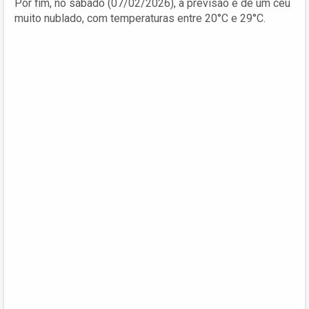
Por fim, no sábado (07/02/2026), a previsão é de um céu
muito nublado, com temperaturas entre 20°C e 29°C.