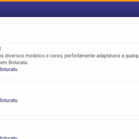
s
s diversos modelos e cores, perfeitamente adaptáveis a qualq
 em Botucatu.
Botucatu
Botucatu
Botucatu