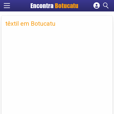
Encontra
Botucatu
Cadastrar empresa
Fazer login
têxtil em Botucatu
Criar conta