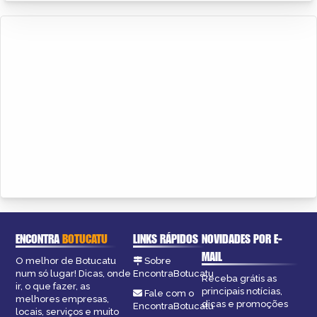
ENCONTRA
BOTUCATU
LINKS RÁPIDOS
NOVIDADES POR E-
MAIL
O melhor de Botucatu
Sobre
num só lugar! Dicas, onde
EncontraBotucatu
Receba grátis as
ir, o que fazer, as
principais notícias,
Fale com o
melhores empresas,
dicas e promoções
EncontraBotucatu
locais, serviços e muito