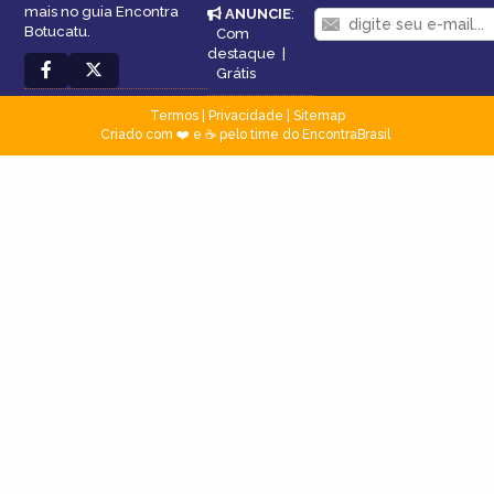
mais no guia Encontra
ANUNCIE
:
Botucatu.
Com
destaque
|
Grátis
Termos
|
Privacidade
|
Sitemap
Criado com ❤️ e ☕ pelo time do EncontraBrasil