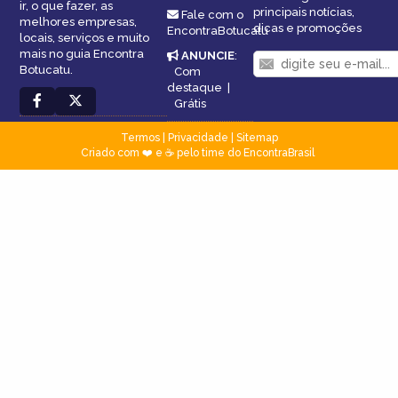
ir, o que fazer, as
principais notícias,
Fale com o
melhores empresas,
dicas e promoções
EncontraBotucatu
locais, serviços e muito
mais no guia Encontra
ANUNCIE
:
Botucatu.
Com
destaque
|
Grátis
Termos
|
Privacidade
|
Sitemap
Criado com ❤️ e ☕ pelo time do EncontraBrasil