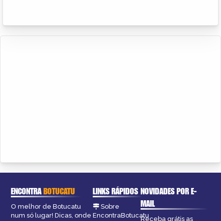
ENCONTRA
BOTUCATU
LINKS RÁPIDOS
NOVIDADES POR E-
MAIL
O melhor de Botucatu
Sobre
num só lugar! Dicas, onde
EncontraBotucatu
Receba grátis as