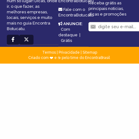
num só lugar! Dicas, onde
EncontraBotucatu
Receba grátis as
ir, o que fazer, as
principais notícias,
Fale com o
melhores empresas,
dicas e promoções
EncontraBotucatu
locais, serviços e muito
mais no guia Encontra
ANUNCIE
:
Botucatu.
Com
destaque
|
Grátis
Termos
|
Privacidade
|
Sitemap
Criado com ❤️ e ☕ pelo time do EncontraBrasil