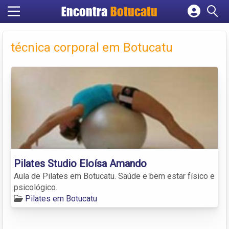
Encontra
Botucatu
Cadastrar empresa
Fazer login
técnica corporal em Botucatu
Criar conta
Pilates Studio Eloísa Amando
Aula de Pilates em Botucatu. Saúde e bem estar físico e
psicológico.
Pilates em Botucatu