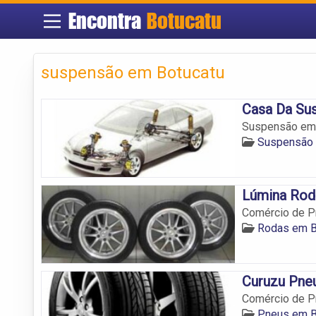
Encontra
Botucatu
suspensão em Botucatu
Casa Da Su
Suspensão em 
Suspensão 
Lúmina Rod
Comércio de P
Rodas em B
Curuzu Pne
Comércio de P
Pneus em B