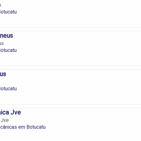
s
otucatu
Pneus
us
otucatu
us
otucatu
ica Jve
 Jve
ecânicas em Botucatu