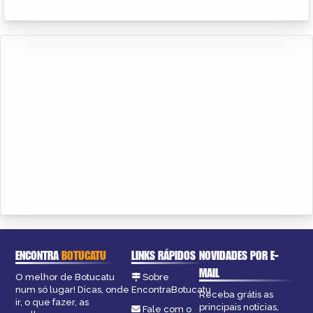
ENCONTRA
BOTUCATU
LINKS RÁPIDOS
NOVIDADES POR E-
MAIL
O melhor de Botucatu
Sobre
num só lugar! Dicas, onde
EncontraBotucatu
Receba grátis as
ir, o que fazer, as
principais notícias,
Fale com o