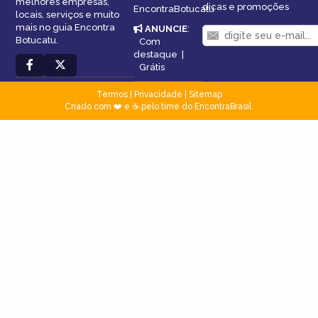
melhores empresas,
dicas e promoções
EncontraBotucatu
locais, serviços e muito
mais no guia Encontra
ANUNCIE
:
Botucatu.
Com
destaque
|
Grátis
Termos
|
Privacidade
|
Sitemap
Criado com ❤️ e ☕ pelo time do EncontraBrasil