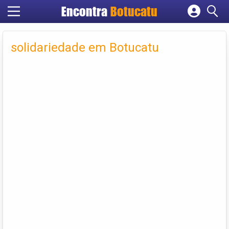
Encontra
Botucatu
Cadastrar empresa
Fazer login
solidariedade em Botucatu
Criar conta