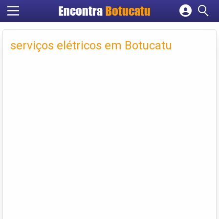
Encontra
Botucatu
Cadastrar empresa
Fazer login
serviços elétricos em Botucatu
Criar conta