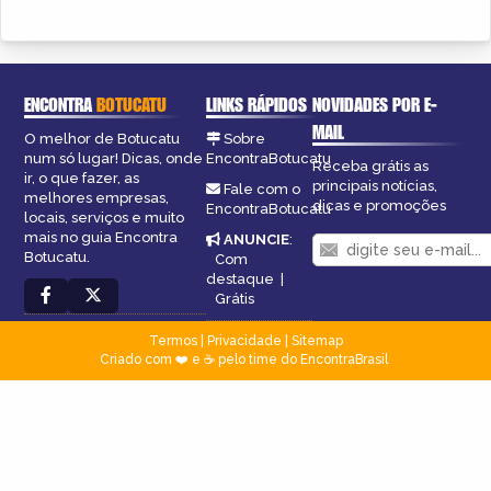
ENCONTRA
BOTUCATU
LINKS RÁPIDOS
NOVIDADES POR E-
MAIL
O melhor de Botucatu
Sobre
num só lugar! Dicas, onde
EncontraBotucatu
Receba grátis as
ir, o que fazer, as
principais notícias,
Fale com o
melhores empresas,
dicas e promoções
EncontraBotucatu
locais, serviços e muito
mais no guia Encontra
ANUNCIE
:
Botucatu.
Com
destaque
|
Grátis
Termos
|
Privacidade
|
Sitemap
Criado com ❤️ e ☕ pelo time do EncontraBrasil