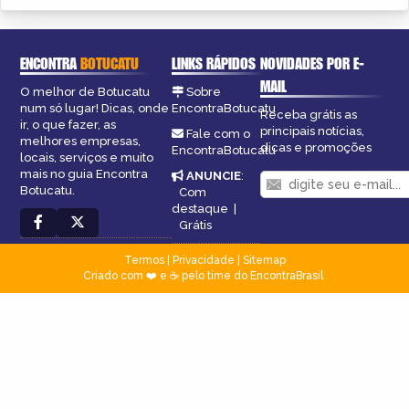
ENCONTRA
BOTUCATU
LINKS RÁPIDOS
NOVIDADES POR E-
MAIL
O melhor de Botucatu
Sobre
num só lugar! Dicas, onde
EncontraBotucatu
Receba grátis as
ir, o que fazer, as
principais notícias,
Fale com o
melhores empresas,
dicas e promoções
EncontraBotucatu
locais, serviços e muito
mais no guia Encontra
ANUNCIE
:
Botucatu.
Com
destaque
|
Grátis
Termos
|
Privacidade
|
Sitemap
Criado com ❤️ e ☕ pelo time do EncontraBrasil