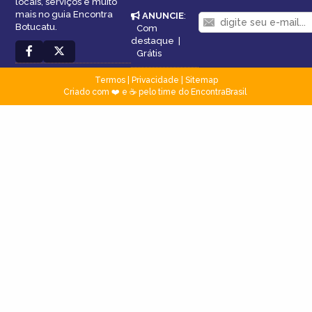
locais, serviços e muito
mais no guia Encontra
ANUNCIE
:
Botucatu.
Com
destaque
|
Grátis
Termos
|
Privacidade
|
Sitemap
Criado com ❤️ e ☕ pelo time do EncontraBrasil