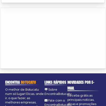
ENCONTRA
BOTUCATU
LINKS RÁPIDOS
NOVIDADES POR E-
MAIL
O melhor de Botucatu
Sobre
num só lugar! Dicas, onde
EncontraBotucatu
Receba grátis as
ir, o que fazer, as
principais notícias,
Fale com o
melhores empresas,
dicas e promoções
EncontraBotucatu