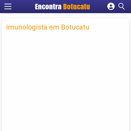
Encontra
Botucatu
Cadastrar empresa
Fazer login
imunologista em Botucatu
Criar conta