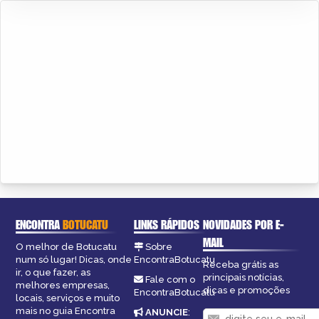
ENCONTRA
BOTUCATU
LINKS RÁPIDOS
NOVIDADES POR E-
MAIL
O melhor de Botucatu
Sobre
num só lugar! Dicas, onde
EncontraBotucatu
Receba grátis as
ir, o que fazer, as
principais notícias,
Fale com o
melhores empresas,
dicas e promoções
EncontraBotucatu
locais, serviços e muito
mais no guia Encontra
ANUNCIE
: