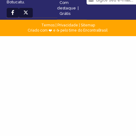
Botucatu.
Com
destaque
|
Grátis
Termos
|
Privacidade
|
Sitemap
Criado com ❤️ e ☕ pelo time do EncontraBrasil