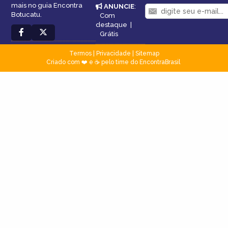
mais no guia Encontra
ANUNCIE
:
Botucatu.
Com
destaque
|
Grátis
Termos
|
Privacidade
|
Sitemap
Criado com ❤️ e ☕ pelo time do EncontraBrasil