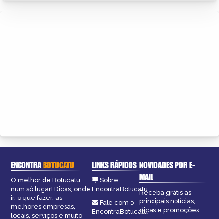
ENCONTRA
BOTUCATU
LINKS RÁPIDOS
NOVIDADES POR E-
MAIL
O melhor de Botucatu
Sobre
num só lugar! Dicas, onde
EncontraBotucatu
Receba grátis as
ir, o que fazer, as
principais notícias,
Fale com o
melhores empresas,
dicas e promoções
EncontraBotucatu
locais, serviços e muito