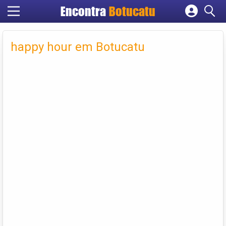
Encontra
Botucatu
Cadastrar empresa
Fazer login
happy hour em Botucatu
Criar conta