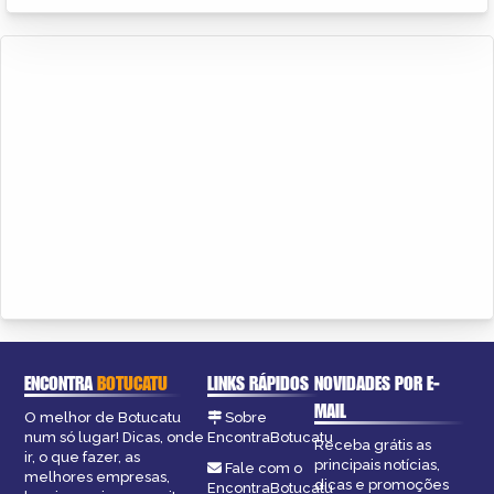
ENCONTRA
BOTUCATU
LINKS RÁPIDOS
NOVIDADES POR E-
MAIL
O melhor de Botucatu
Sobre
num só lugar! Dicas, onde
EncontraBotucatu
Receba grátis as
ir, o que fazer, as
principais notícias,
Fale com o
melhores empresas,
dicas e promoções
EncontraBotucatu