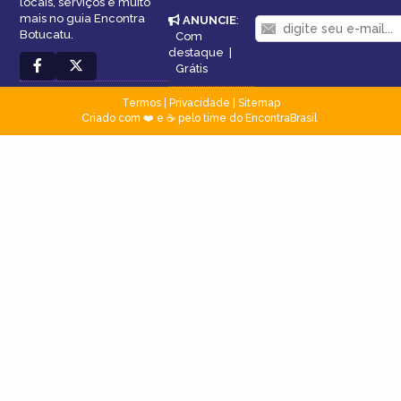
locais, serviços e muito
mais no guia Encontra
ANUNCIE
:
Botucatu.
Com
destaque
|
Grátis
Termos
|
Privacidade
|
Sitemap
Criado com ❤️ e ☕ pelo time do EncontraBrasil