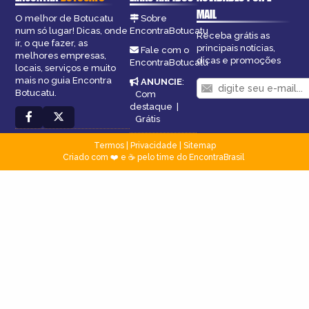
MAIL
O melhor de Botucatu
Sobre
num só lugar! Dicas, onde
EncontraBotucatu
Receba grátis as
ir, o que fazer, as
principais notícias,
Fale com o
melhores empresas,
dicas e promoções
EncontraBotucatu
locais, serviços e muito
mais no guia Encontra
ANUNCIE
:
Botucatu.
Com
destaque
|
Grátis
Termos
|
Privacidade
|
Sitemap
Criado com ❤️ e ☕ pelo time do EncontraBrasil