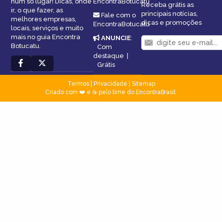
num só lugar! Dicas, onde
EncontraBotucatu
Receba grátis as
ir, o que fazer, as
principais notícias,
Fale com o
melhores empresas,
dicas e promoções
EncontraBotucatu
locais, serviços e muito
mais no guia Encontra
ANUNCIE
:
Botucatu.
Com
destaque
|
Grátis
Termos
|
Privacidade
|
Sitemap
Criado com ❤️ e ☕ pelo time do EncontraBrasil