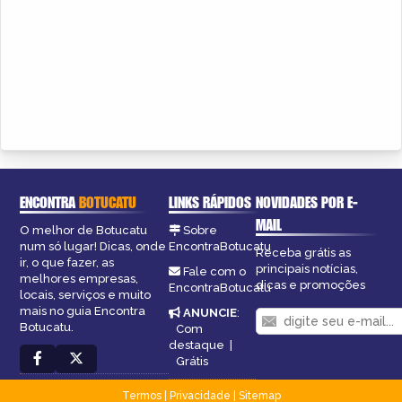
ENCONTRA
BOTUCATU
LINKS RÁPIDOS
NOVIDADES POR E-
MAIL
O melhor de Botucatu
Sobre
num só lugar! Dicas, onde
EncontraBotucatu
Receba grátis as
ir, o que fazer, as
principais notícias,
Fale com o
melhores empresas,
dicas e promoções
EncontraBotucatu
locais, serviços e muito
mais no guia Encontra
ANUNCIE
:
Botucatu.
Com
destaque
|
Grátis
Termos
|
Privacidade
|
Sitemap