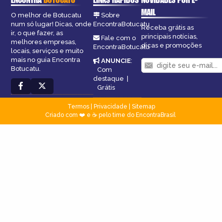
MAIL
O melhor de Botucatu
Sobre
num só lugar! Dicas, onde
EncontraBotucatu
Receba grátis as
ir, o que fazer, as
principais notícias,
Fale com o
melhores empresas,
dicas e promoções
EncontraBotucatu
locais, serviços e muito
mais no guia Encontra
ANUNCIE
:
Botucatu.
Com
destaque
|
Grátis
Termos
|
Privacidade
|
Sitemap
Criado com ❤️ e ☕ pelo time do EncontraBrasil