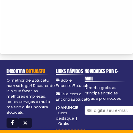
ENCONTRA
BOTUCATU
LINKS RÁPIDOS
NOVIDADES POR E-
MAIL
O melhor de Botucatu
Sobre
num só lugar! Dicas, onde
EncontraBotucatu
Receba grátis as
ir, o que fazer, as
principais notícias,
Fale com o
melhores empresas,
dicas e promoções
EncontraBotucatu
locais, serviços e muito
mais no guia Encontra
ANUNCIE
:
Botucatu.
Com
destaque
|
Grátis